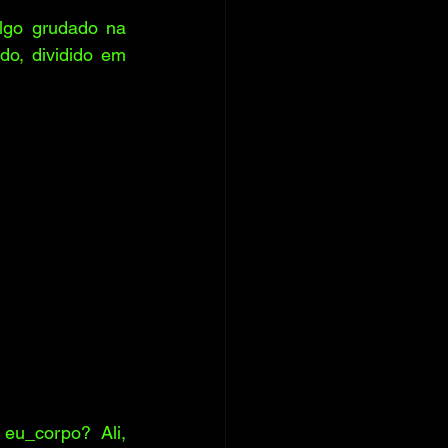
lgo grudado na 
o, dividido em 
u_corpo? Ali, 