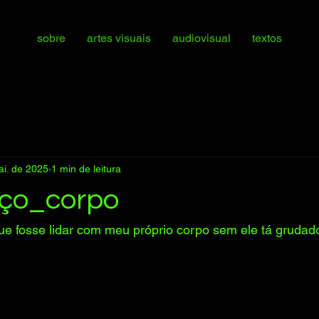
sobre
artes visuais
audiovisual
textos
ai. de 2025
1 min de leitura
ço_corpo
ue fosse lidar com meu próprio corpo sem ele tá gruda